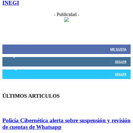
INEGI
- Publicidad -
CONECTATE CON NOSOTROS
177
Fans
ME GUSTA
0
Seguidores
SEGUIR
53
Seguidores
SEGUIR
ÚLTIMOS ARTICULOS
Policía Cibernética alerta sobre suspensión y revisión
de cuentas de Whatsapp